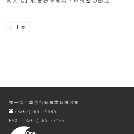
南文化」臉書粉絲專頁，敬請密切關注。
回上頁
獨一無二廣告行銷事業有限公司
(8862)2651-9595
FAX : (8862)2651-7722