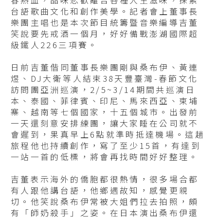
台語歌曲文化和創作美學。記者會上董事長
樂團主唱也是本次節目統籌暨音樂編導吉董
笑說要先戒酒一個月，好好備戰澎湖國際超
級鐵人226三項賽。
日前吉董偕同董事長樂團剛與桑布伊、黃連
煜、DJ大衛等人結束38天豐臺灣-春節文化
訪問團亞洲巡演，2/5~3/14期間共巡演日
本、泰國、菲律賓、印尼、馬來西亞、柬埔
寨、越南等七個國家，十五個城市。出發前
一天還刻意安排練團，讓大家睡在公司就不
會遲到，果真早上6點就準時抵達機場。這趟
旅程他也持續創作，寫了至少15首，有達到
一站一首的低標，將會再找時間好好整理。
吉董表示海外的僑胞都很熱情，很多場合都
有人跟他講台語，他鄉遇故知，感覺更親
切。他笑說桑布伊常被大姐們拉去拍照，頗
有「師奶殺手」之姿。在日本演出桑布伊還