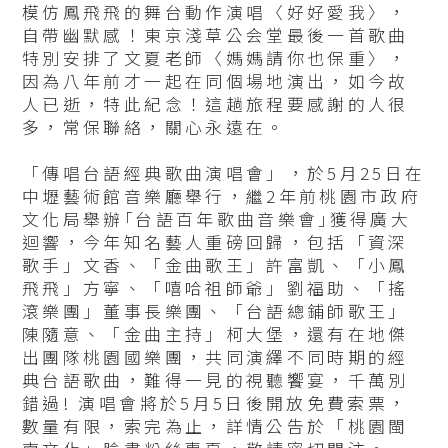
模仿鳳飛飛的舞台動作演唱〈好好愛我〉，
自帶幽默感！東京淺草公会堂最後一首歌曲
特別安排了文夏老師〈媽媽請你也保重〉，
因為八年前才一起在同個場地演出，如今故
人已逝，特此紀念！這趟旅程要感謝的人很
多，常保聯絡，關心永遠在。
「傳唱台語經典歌曲演唱會」，於5月25日在
中壢藝術館音樂廳舉行，繼2年前桃園市政府
文化局舉辦｢台語百年歌曲音樂會｣獲得廣大
迴響，今年知名藝人重磅回歸，包括「資深
歌手」文香、「金曲歌王」許富凱、「小鳳
飛飛」方寧、「嘻哈祖師爺」劉福助、「搖
滾樂團」董事長樂團、「台語總鋪師歌王」
陳隨意、「金曲主持」柯大堡，還有在地傑
出團隊桃園國樂團，共同演繹不同時期的經
典台語歌曲，難得一見的視聽饗宴，千萬別
錯過! 演唱會將於5月5日後開放免費索票，
數量有限，索完為止，詳情公告於「桃園閩