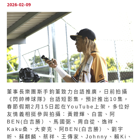
2026-02-09
董事長樂團斯手鈞董致力台語推廣，日前拍攝
《閃帥棒球隊》台語短影集，預計推出10集，
春節假期2月15日起在YouTube上架，多位好
友情義相挺參與拍攝：黃鐙輝、白雲、阿
BEN(白吉勝）、馬國弼、周自從、逸祥、
Kaku桑、大麥克、阿BEN(白吉勝）、劉宇
昕、蘇麒麟、蔡祥、王傳家、Johnny、賴Ki、