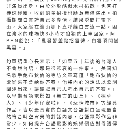
非演員出身，由於外形酷似木村拓哉，也有打
棒球經驗，收到鈞董招攬也願意無償演出。拍
攝期間白雲誇自己多專情，結果瞬間打雷下
雨，大家躲在遮雨棚下直呼離白雲遠一點，困
在淹水的球場快3小時才狼狽的上車回家。阿
BEN虧說：「亂發誓差點招雷劈，白雲瞬間變
黑雲。」
鈞董語重心長表示：「如果五十年後的台灣人
不會說台語，那是很悲哀的一件事。」美國知
名歌手鮑布狄倫的專訪文章寫道「鮑布狄倫的
歌從來不會給你答案，他將內心的想法以歌詞
闡述出來，讓聽眾自己思考出自己的答案。」
以早期台語電影如《無言的山丘》、《稻草
人》、《少年仔安啦》、《悲情城市》等經典
作品，皆以最真實的白話文台語對白呈現最自
然符合時空背景的對話內容，台語電影作品非
常少，如何提升台語電影的娛樂價值對母語傳