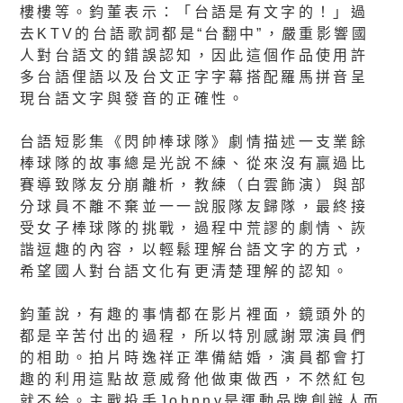
樓樓等。鈞董表示：「台語是有文字的！」過
去KTV的台語歌詞都是“台翻中”，嚴重影響國
人對台語文的錯誤認知，因此這個作品使用許
多台語俚語以及台文正字字幕搭配羅馬拼音呈
現台語文字與發音的正確性。
台語短影集《閃帥棒球隊》劇情描述一支業餘
棒球隊的故事總是光說不練、從來沒有贏過比
賽導致隊友分崩離析，教練（白雲飾演）與部
分球員不離不棄並一一說服隊友歸隊，最終接
受女子棒球隊的挑戰，過程中荒謬的劇情、詼
諧逗趣的內容，以輕鬆理解台語文字的方式，
希望國人對台語文化有更清楚理解的認知。
鈞董說，有趣的事情都在影片裡面，鏡頭外的
都是辛苦付出的過程，所以特別感謝眾演員們
的相助。拍片時逸祥正準備結婚，演員都會打
趣的利用這點故意威脅他做東做西，不然紅包
就不給。主戰投手Johnny是運動品牌創辦人而